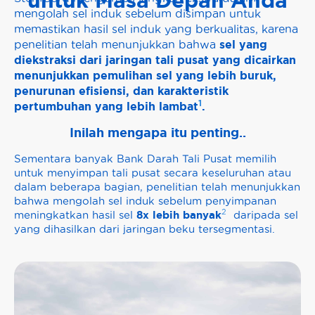
untuk Masa Depan Anda
mengolah
sel induk sebelum disimpan untuk
memastikan hasil sel induk yang berkualitas, karena
penelitian telah menunjukkan bahwa
sel yang
diekstraksi dari jaringan tali pusat yang dicairkan
menunjukkan pemulihan sel yang lebih buruk,
penurunan efisiensi, dan karakteristik
1
pertumbuhan yang lebih lambat
.
Inilah mengapa itu penting..
Sementara banyak Bank Darah Tali Pusat memilih
untuk menyimpan tali pusat secara keseluruhan atau
dalam beberapa bagian, penelitian telah menunjukkan
bahwa
mengolah
sel induk sebelum penyimpanan
2
8x lebih banyak
meningkatkan hasil sel
daripada sel
yang dihasilkan dari jaringan beku tersegmentasi.